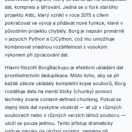
dat, kompresi a šifrování. Jedná se o fork staršího
projektu Attic, který vznikl v roce 2015 s cílem
pokračovat ve vývoji a přidávat nové funkce, které v
původním projektu chyběly. Borg je napsán primárně
v jazycích Python a C/Cython, což mu umožňuje
kombinovat snadnou rozšiřitelnost s vysokým
výkonem při zpracování dat.
Hlavní filozofií BorgBackupu je efektivní ukládání dat
prostřednictvím deduplikace. Místo toho, aby se při
každé záloze ukládaly kompletní kopie souborů, Borg
rozděluje data na menší bloky (chunky) pomocí
techniky zvané content-defined chunking. Pokud se
stejný blok dat vyskytne vícekrát — ať už v různých
souborech nebo v různých verzích téhož souboru —
uloží se pouze jednou. Tento přístup dramaticky
snižuje nároky na úložný prostor, zejména při