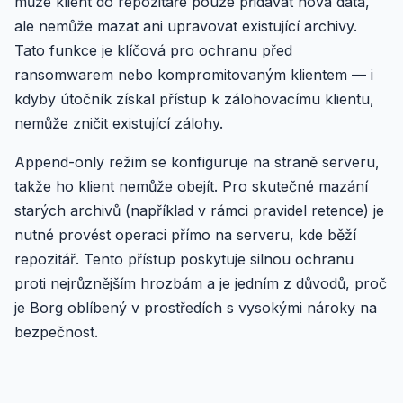
může klient do repozitáře pouze přidávat nová data,
ale nemůže mazat ani upravovat existující archivy.
Tato funkce je klíčová pro ochranu před
ransomwarem nebo kompromitovaným klientem — i
kdyby útočník získal přístup k zálohovacímu klientu,
nemůže zničit existující zálohy.
Append-only režim se konfiguruje na straně serveru,
takže ho klient nemůže obejít. Pro skutečné mazání
starých archivů (například v rámci pravidel retence) je
nutné provést operaci přímo na serveru, kde běží
repozitář. Tento přístup poskytuje silnou ochranu
proti nejrůznějším hrozbám a je jedním z důvodů, proč
je Borg oblíbený v prostředích s vysokými nároky na
bezpečnost.