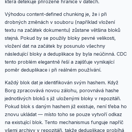
která detekuje přirozené hranice v datech.
Výhodou content-defined chunking je, že i při
drobných změnách v souboru (například vložení
textu na začátek dokumentu) zůstane většina bloků
stejná. Pokud by se použily bloky pevné velikosti,
vložení dat na začátek by posunulo všechny
následující bloky a deduplikace by byla neúčinná. CDC
tento problém elegantně řeší a zajišťuje vynikající
poměr deduplikace i při reálném používání.
Každý blok dat je identifikován svým hashem. Když
Borg zpracovává novou zálohu, porovnává hashe
jednotlivých bloků s již uloženými bloky v repozitáři.
Pokud blok s daným hashem již existuje, není třeba ho
znovu ukládat — místo toho se pouze vytvoří odkaz
na existující blok. Tento mechanismus funguje napříč
všemi archivy v repozitáři, takže deduplikace probíhá