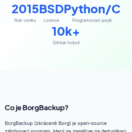
2015
BSD
Python/C
Rok vzniku
Licence
Programovací jazyk
10k+
GitHub hvězd
Co je BorgBackup?
BorgBackup (zkráceně Borg) je open-source
zálohovací program, který se zaměřuje na deduplikaci